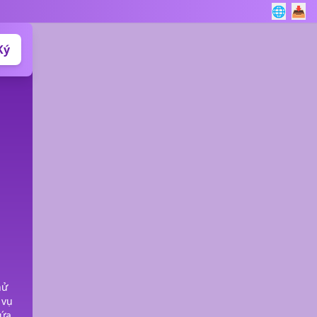
🌐
📥
Ký
hử
 vụ
hứa