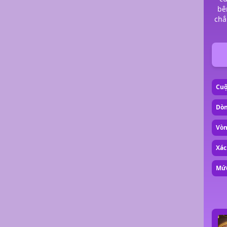
bê
chắ
Cuộ
Dòn
Vòn
Xác
Mức