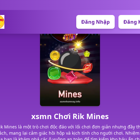
Đăng Nhập
Đăng 
xsmn Chơi Rik Mines
ik Mines là một trò chơi độc đáo với lối chơi đơn giản nhưng đầy t
ách, mang lại cảm giác hồi hộp và kịch tính cho người chơi. Nhiệm
a bạn là khám phá các ô vuông an toàn để tìm kiếm kho báu ẩn c