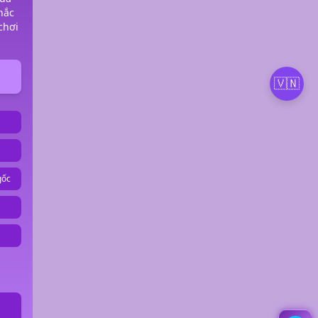
hắc
chơi
🇻🇳
gốc